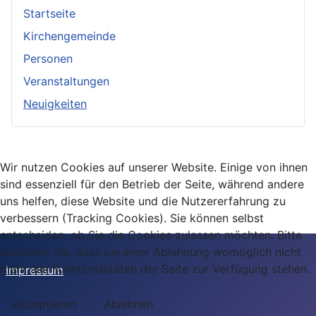
Startseite
Kirchengemeinde
Personen
Veranstaltungen
Neuigkeiten
Wir nutzen Cookies auf unserer Website. Einige von ihnen
sind essenziell für den Betrieb der Seite, während andere
uns helfen, diese Website und die Nutzererfahrung zu
verbessern (Tracking Cookies). Sie können selbst
entscheiden, ob Sie die Cookies zulassen möchten. Bitte
beachten Sie, dass bei einer Ablehnung womöglich nicht
mehr alle Funktionalitäten der Seite zur Verfügung stehen.
Impressum
Akzeptieren
Ablehnen