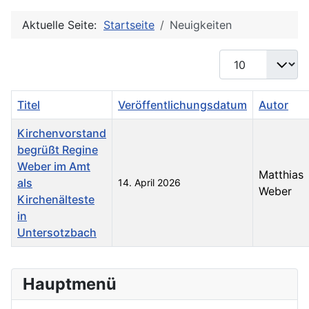
Aktuelle Seite:
Startseite
Neuigkeiten
Anzeige #
Titel
Veröffentlichungsdatum
Autor
Kirchenvorstand
begrüßt Regine
Weber im Amt
Matthias
als
14. April 2026
Weber
Kirchenälteste
in
Untersotzbach
Beiträge
Hauptmenü