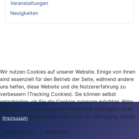
Veranstaltungen
Neuigkeiten
Wir nutzen Cookies auf unserer Website. Einige von ihnen
sind essenziell für den Betrieb der Seite, während andere
uns helfen, diese Website und die Nutzererfahrung zu
verbessern (Tracking Cookies). Sie können selbst
entscheiden, ob Sie die Cookies zulassen möchten. Bitte
beachten Sie, dass bei einer Ablehnung womöglich nicht
mehr alle Funktionalitäten der Seite zur Verfügung stehen.
Impressum
Akzeptieren
Ablehnen