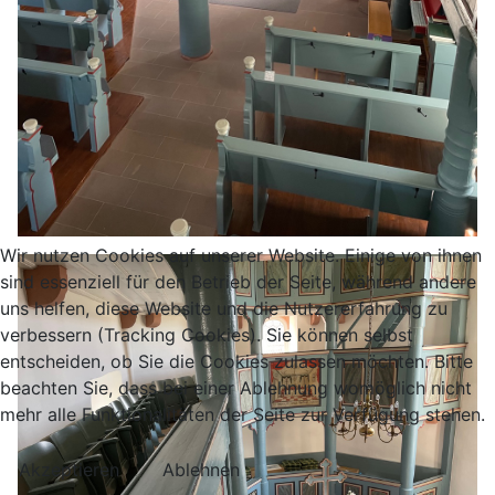
Wir nutzen Cookies auf unserer Website. Einige von ihnen
sind essenziell für den Betrieb der Seite, während andere
uns helfen, diese Website und die Nutzererfahrung zu
verbessern (Tracking Cookies). Sie können selbst
entscheiden, ob Sie die Cookies zulassen möchten. Bitte
beachten Sie, dass bei einer Ablehnung womöglich nicht
mehr alle Funktionalitäten der Seite zur Verfügung stehen.
Akzeptieren
Ablehnen