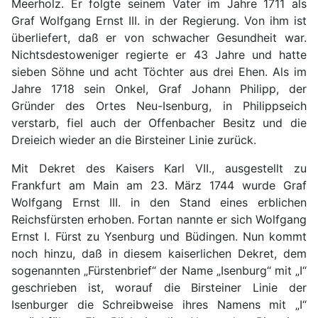
Meerholz. Er folgte seinem Vater im Jahre 1711 als
Graf Wolfgang Ernst III. in der Regierung. Von ihm ist
überliefert, daß er von schwacher Gesundheit war.
Nichtsdestoweniger regierte er 43 Jahre und hatte
sieben Söhne und acht Töchter aus drei Ehen. Als im
Jahre 1718 sein Onkel, Graf Johann Philipp, der
Gründer des Ortes Neu-Isenburg, in Philippseich
verstarb, fiel auch der Offenbacher Besitz und die
Dreieich wieder an die Birsteiner Linie zurück.
Mit Dekret des Kaisers Karl VII., ausgestellt zu
Frankfurt am Main am 23. März 1744 wurde Graf
Wolfgang Ernst III. in den Stand eines erblichen
Reichsfürsten erhoben. Fortan nannte er sich Wolfgang
Ernst I. Fürst zu Ysenburg und Büdingen. Nun kommt
noch hinzu, daß in diesem kaiserlichen Dekret, dem
sogenannten „Fürstenbrief“ der Name „Isenburg“ mit „I“
geschrieben ist, worauf die Birsteiner Linie der
Isenburger die Schreibweise ihres Namens mit „I“