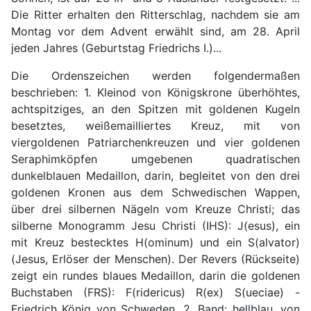
Die Ritter erhalten den Ritterschlag, nachdem sie am
Montag vor dem Advent erwählt sind, am 28. April
jeden Jahres (Geburtstag Friedrichs I.)...
Die Ordenszeichen werden folgendermaßen
beschrieben: 1. Kleinod von Königskrone überhöhtes,
achtspitziges, an den Spitzen mit goldenen Kugeln
besetztes, weißemailliertes Kreuz, mit von
viergoldenen Patriarchenkreuzen und vier goldenen
Seraphimköpfen umgebenen quadratischen
dunkelblauen Medaillon, darin, begleitet von den drei
goldenen Kronen aus dem Schwedischen Wappen,
über drei silbernen Nägeln vom Kreuze Christi; das
silberne Monogramm Jesu Christi (IHS): J(esus), ein
mit Kreuz bestecktes H(ominum) und ein S(alvator)
(Jesus, Erlöser der Menschen). Der Revers (Rückseite)
zeigt ein rundes blaues Medaillon, darin die goldenen
Buchstaben (FRS): F(ridericus) R(ex) S(ueciae) -
Friedrich König von Schweden. 2. Band: hellblau, von