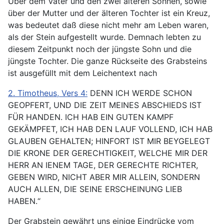
Über dem Vater und den zwei älteren Söhnen, sowie
über der Mutter und der älteren Tochter ist ein Kreuz,
was bedeutet daß diese nicht mehr am Leben waren,
als der Stein aufgestellt wurde. Demnach lebten zu
diesem Zeitpunkt noch der jüngste Sohn und die
jüngste Tochter. Die ganze Rückseite des Grabsteins
ist ausgefüllt mit dem Leichentext nach
2. Timotheus, Vers 4:
DENN ICH WERDE SCHON
GEOPFERT, UND DIE ZEIT MEINES ABSCHIEDS IST
FÜR HANDEN. ICH HAB EIN GUTEN KAMPF
GEKÄMPFET, ICH HAB DEN LAUF VOLLEND, ICH HAB
GLAUBEN GEHALTEN; HINFORT IST MIR BEYGELEGT
DIE KRONE DER GERECHTIGKEIT, WELCHE MIR DER
HERR AN IENEM TAGE, DER GERECHTE RICHTER,
GEBEN WIRD, NICHT ABER MIR ALLEIN, SONDERN
AUCH ALLEN, DIE SEINE ERSCHEINUNG LIEB
HABEN.“
Der Grabstein gewährt uns einige Eindrücke vom